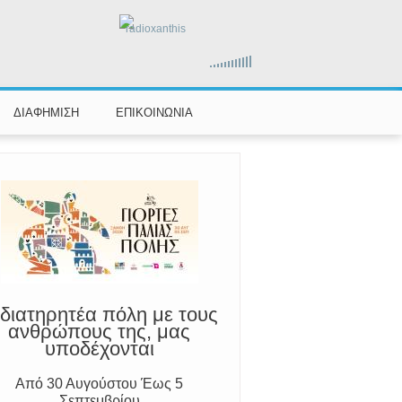
αραμένουμε Προσεκτικοί
radioxanthis
ούμε Άμεσα την Πυροσβεστική στο
199 ή στο 112 και δίνουμε σαφείς
πληροφορίες
ΔΙΑΦΗΜΙΣΗ
ΕΠΙΚΟΙΝΩΝΙΑ
διατηρητέα πόλη με τους
ανθρώπους της, μας
υποδέχονται
Από 30 Αυγούστου Έως 5
Σεπτεμβρίου