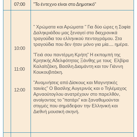
07:00
"Το έντεχνο είναι στο Δημοτικό"
" Χρώματα και Αρώματα " Για δύο ώρες η Σοφία
Δαληκριάδου μας ξεναγεί στα διαχρονικά
τραγούδια του ελληνικού πενταγράμου. Στα
τραγούδια που δεν ήταν μόνο για μία.... ημέρα.
10:00
"Γειά σου παντέρμη Κρήτη" Η εκπομπή της
Κρητικής Αδελφότητας Ξάνθης με τους Ελβίρα
Καλαϊτζάκη, Βασίλη Διαμάντη και τον Γιάννη
11:00
Κουκουβιτάκη.
"Αναμνήσεις από Δίσκους και Μαγνητικές
ταινίες" Ο Βασίλης Αυγερινός και ο Τηλέμαχος
12:00
Αρναούτογλου ανατρέχουν στο παρελθόν,
ανοίγοντας το "πατάρι" και ξαναθυμούνται
στιγμές που σημάδεψαν την Ελληνική και
Διεθνή μουσική σκηνή.