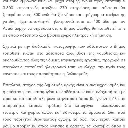
και τους εμβολιασμούς και μέχρι στιγμής έχουν πραγματοποιηθεί
3.800 κτηνιατρικές πράξεις, 270 στειρώσεις και σύντομα θα
ξεπεράσουν τις 300 ενώ θα ξεκινήσει και πρόγραμμα στείρωσης
γατών, έχει τοποθετηθεί ηλεκτρονικό τσιπ σε 400 ζώα, με τον
Αντιδήμαρχο να σημειώνει ότι, ο Δήμος Ξάνθης θα τοποθετεί τσιπ
σε όποιο αδέσποτο ζώο βρίσκει χωρίς ηλεκτρονική σήμανση.
Σχετικά με την διαδικασία καταγραφής των αδέσποτων ο Δήμος
τοποθετεί ενώτια στα αδέσποτα ζώα, βάσει της νομοθεσίας και
ακολουθώντας όλες τις νόμιμες κτηνιατρικές εργασίες, προχωρά σε
στειρώσεις, τοποθετεί ηλεκτρονικό τσιπ και ελέγχει την υγεία τους
κάνοντας και τους απαραίτητους εμβολιασμούς.
Επιπλέον, στόχος της Δημοτικής αρχής είναι ο εκσυγχρονισμός και
η επέκταση του καταφυγίου των αδέσποτων και η ενίσχυσή του με
προσωπικό και εξοπλισμένο κτηνιατρείο όπου θα γίνονται όλες οι
απαραίτητες ιατρικές πράξεις. Στο καταφύγιο φιλοξενούνται
τέσσερις κατηγορίες ζώων, και ειδικότερα τα άρρωστα ζώα, που
τους παρέχεται θεραπευτική αγωγή, τα ζώα, που έχουν κάποιο
μόνιμο πρόβλημα, όπως κίνησης ή όρασης, τα κουτάβια, όπου ο