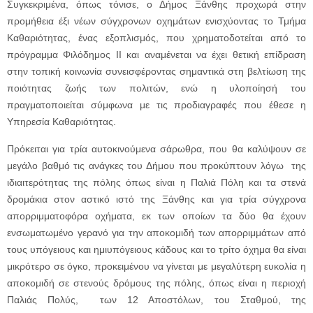
Συγκεκριμένα, όπως τόνισε, ο Δήμος Ξάνθης προχωρά στην
προμήθεια έξι νέων σύγχρονων οχημάτων ενισχύοντας το Τμήμα
Καθαριότητας, ένας εξοπλισμός, που χρηματοδοτείται από το
πρόγραμμα Φιλόδημος ΙΙ και αναμένεται να έχει θετική επίδραση
στην τοπική κοινωνία συνεισφέροντας σημαντικά στη βελτίωση της
ποιότητας ζωής των πολιτών, ενώ η υλοποίησή του
πραγματοποιείται σύμφωνα με τις προδιαγραφές που έθεσε η
Υπηρεσία Καθαριότητας.
Πρόκειται για τρία αυτοκινούμενα σάρωθρα, που θα καλύψουν σε
μεγάλο βαθμό τις ανάγκες του Δήμου που προκύπτουν λόγω της
ιδιαιτερότητας της πόλης όπως είναι η Παλιά Πόλη και τα στενά
δρομάκια στον αστικό ιστό της Ξάνθης και για τρία σύγχρονα
απορριμματοφόρα οχήματα, εκ των οποίων τα δύο θα έχουν
ενσωματωμένο γερανό για την αποκομιδή των απορριμμάτων από
τους υπόγειους και ημιυπόγειους κάδους και το τρίτο όχημα θα είναι
μικρότερο σε όγκο, προκειμένου να γίνεται με μεγαλύτερη ευκολία η
αποκομιδή σε στενούς δρόμους της πόλης, όπως είναι η περιοχή
Παλιάς Πολύς, των 12 Αποστόλων, του Σταθμού, της