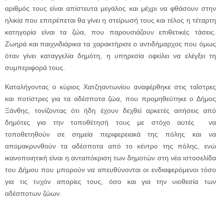
αριθμός τους είναι απίστευτα μεγάλος και μέχρι να φθάσουν στην
ηλικία που επιτρέπεται θα γίνει η στείρωσή τους και τέλος η τέταρτη
κατηγορία είναι τα ζώα, που παρουσιάζουν επιθετικές τάσεις.
Ζωηρά και παιχνιδιάρικα τα χαρακτήρισε ο αντιδήμαρχος που όμως
όταν γίνει καταγγελία δημότη, η υπηρεσία οφείλει να ελέγξει τη
συμπεριφορά τους.
Καταλήγοντας ο κύριος Χατζηαντωνίου αναφέρθηκε στις ταΐστρες
και ποτίστρες για τα αδέσποτα ζώα, που προμηθεύτηκε ο Δήμος
Ξάνθης, τονίζοντας ότι ήδη έχουν δεχθεί αρκετές αιτήσεις από
δημότες για την τοποθέτησή τους με στόχο αυτές να
τοποθετηθούν σε σημεία περιφερειακά της πόλης και να
απομακρυνθούν τα αδέσποτα από το κέντρο της πόλης, ενώ
ικανοποιητική είναι η ανταπόκριση των δημοτών στη νέα ιστοσελίδα
του Δήμου που μπορούν να απευθύνονται οι ενδιαφερόμενοι τόσο
για τις τυχόν απορίες τους, όσο και για την υιοθεσία των
αδέσποτων ζώων.