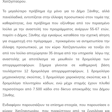
Χατζησταύρου.
Το μεγαλύτερο πρόβλημα όχι μόνο για το Δήμο Ξάνθης, αλλά
πανελλαδικά, εντοπίζεται στην έλλειψη προσωπικού στον τομέα της
καθαριότητας, ένα πρόβλημα που οξύνθηκε από τον περασμένο
Ιούλιο με την αναστολή του προγράμματος ανέργων 55-67 ετών,
παρότι ο Δήμος Ξάνθης είχε εγκαίρως καταθέσει την σχετική αίτηση
για συμμετοχή στο πρόγραμμα , προκειμένου να αντιμετωπίσει την
έλλειψη προσωπικού, με τον κύριο Χατζηαντωνίου να τονίζει ότι
από τον Ιούλιο αποχώρησαν 35 άτομα από την υπηρεσία λόγω της
αναστολής με αποτέλεσμα να μειωθούν τα δρομολόγια των
απορριμματοφόρων. Σήμερα γίνονται σε καθημερινή βάση
τουλάχιστον 12 δρομολόγια απορριμματοφόρων, 1 δρομολόγιο
μηχανοκίνητης σκούπας, 1 δρομολόγιο χειροκίνητης σκούπας και 1
δρομολόγιο πλυντηρίου κάδων, ενώ μέχρι στιγμής έχουν πλυθεί
περισσότεροι από 7.500 κάδοι στο δίκτυο αποκομιδής του Δήμου
Ξάνθης.
Ενδιαφέρον παρουσιάζουν τα επίσημα στοιχεία, που παρουσίασε ο
κύριος Χατζηαντωνίου, που προκύπτουν από τα ζυγολόγια και