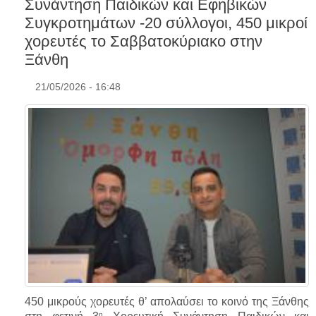
Συνάντηση Παιδικών και Εφηβικών
Συγκροτημάτων -20 σύλλογοι, 450 μικροί
χορευτές το Σαββατοκύριακο στην
Ξάνθη
21/05/2026 - 16:48
450 μικρούς χορευτές θ’ απολαύσει το κοινό της Ξάνθης
η