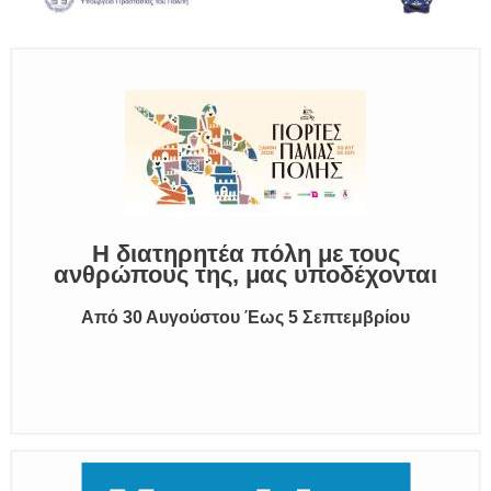
Παραμένουμε Προσεκτικοί
Καλούμε Άμεσα την Πυροσβεστική στο 199 ή στο
112 και δίνουμε σαφείς πληροφορίες