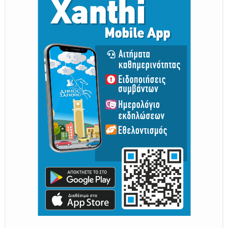
Η διατηρητέα πόλη με τους
ανθρώπους της, μας υποδέχονται
Από 30 Αυγούστου Έως 5 Σεπτεμβρίου