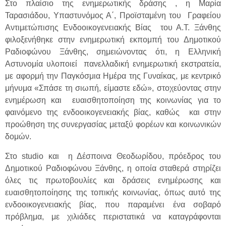
Στο πλαίσιο της ενημερωτικής δράσης , η Μαρία
Ταρασιάδου, Υπαστυνόμος Α΄, Προϊσταμένη του Γραφείου
Αντιμετώπισης Ενδοοικογενειακής Βίας του Α.Τ. Ξάνθης
φιλοξενήθηκε στην ενημερωτική εκπομπή του Δημοτικού
Ραδιοφώνου Ξάνθης, σημειώνοντας ότι, η Ελληνική
Αστυνομία υλοποιεί πανελλαδική ενημερωτική εκστρατεία,
με αφορμή την Παγκόσμια Ημέρα της Γυναίκας, με κεντρικό
μήνυμα «Σπάσε τη σιωπή, είμαστε εδώ», στοχεύοντας στην
ενημέρωση και ευαισθητοποίηση της κοινωνίας για το
φαινόμενο της ενδοοικογενειακής βίας, καθώς και στην
προώθηση της συνεργασίας μεταξύ φορέων και κοινωνικών
δομών.
Στο studio και η Δέσποινα Θεοδωρίδου, πρόεδρος του
Δημοτικού Ραδιοφώνου Ξάνθης, η οποία σταθερά στηρίζει
όλες τις πρωτοβουλίες και δράσεις ενημέρωσης και
ευαισθητοποίησης της τοπικής κοινωνίας, όπως αυτό της
ενδοοικογενειακής βίας, που παραμένει ένα σοβαρό
πρόβλημα, με χιλιάδες περιστατικά να καταγράφονται