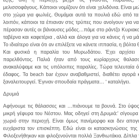
μελισσοφάγους. Κάποιοι νομίζουν ότι είναι χελιδόνια. Είναι 
στο χώμα για φωλιές. Θυμάμαι αυτά τα πουλιά εδώ από τα 
λοιπόν, κάποιοι τα έπιαναν στις τρύπες που ανοίγουν για 
πέρασαν αυτές οι βάναυσες μόδες…πάμε στο ράντζο Κυριακο
ταβέρνα και καφετέρια , αλλά και άλογα για να κάνεις ή να μά
Το ιδιαίτερο είναι ότι αν επιλέξετε να κάνετε ιππασία, η βόλτα
Και φυσικά η παραλία του Μυρωδάτου. Έχει αρχίσει 
παρελθόντος. Παλιά ήταν από τους κυρίαρχους θαλασ
ανακαλύψαμε και τις υπόλοιπες παραλίες. Τώρα τελευταία ό
έδαφος. Τα beach bar έχουν αναβαθμιστεί, διαθέτει αγορά 
ξαναλειτουργεί. Έγιναν σπουδαία πράγματα… ‘ καταλήγει.
Δρυμιά
Αφήνουμε τις θάλασσες και …πιάνουμε τα βουνά. Στο ύψος
μικρή γέφυρα του Νέστου. Μας οδηγεί στη Δρυμιά:’ σίγουρα 
χωριό στην περιοχή. Είναι όμως πανέμορφο και δεν απογοη
ευχάριστα τον επισκέπτη. Εδώ είναι οι κατασκηνώσεις τη
Φιλοξενήθηκαν και φιλοξενούνται πολλά Ξανθιωτάκια. Δίπλα τ