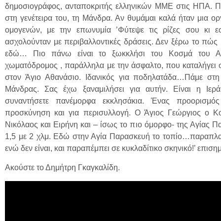
δημοσιογράφος, ανταποκριτής ελληνικών ΜΜΕ στις ΗΠΑ. Πρ
στη γενέτειρα του, τη Μάνδρα. Αν θυμάμαι καλά ήταν μια 
ομογενών, με την επωνυμία ’Φύτεψε τις ρίζες σου κι ε
ασχολούνταν με περιβαλλοντικές δράσεις. Δεν ξέρω το πώς κ
εδώ… Πιο πάνω είναι το ξωκκλήσι του Κοσμά του Αι
χωματόδρομος , παράλληλα με την άσφαλτο, που καταλήγει 
στον Άγιο Αθανάσιο. Ιδανικός για ποδηλατάδα…Πάμε στη
Μάνδρας. Σας έχω ξαναμιλήσει για αυτήν. Είναι η Ι
συναντήσετε πανέμορφα εκκλησάκια. Ένας προορισμός
προσκύνηση και για περισυλλογή. Ο Άγιος Γεώργιος ο Κο
Νικόλαος και Ειρήνη και – ίσως το πιο όμορφο- της Αγίας Π
1,5 με 2 χλμ. Εδώ στην Αγία Παρασκευή το τοπίο…παραπλαν
ενώ δεν είναι, και παραπέμπει σε κυκλαδίτικο σκηνικό!’ επισημ
Ακούστε το Δημήτρη Γκαγκαλίδη.