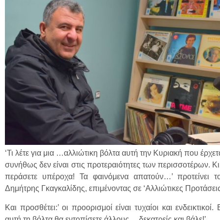
‘Τι λέτε για μια …αλλιώτικη βόλτα αυτή την Κυριακή που έρχε
συνήθως δεν είναι στις προτεραιότητες των περισσοτέρων. Κ
περάσετε υπέροχα! Τα φαινόμενα απατούν…’ προτείνει 
Δημήτρης Γκαγκαλίδης, επιμένοντας σε ‘Αλλιώτικες Προτάσεις
Και προσθέτει:’ οι προορισμοί είναι τυχαίοι και ενδεικτικοί.
αυτή τη βόλτα θα εντοπίσετε άλλους …δεκατρείς και βάλε!’