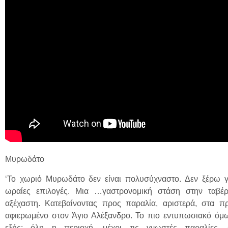
Μυρωδάτο
‘Το χωριό Μυρωδάτο δεν είναι πολυσύχναστο. Δεν ξέρω γι
ωραίες επιλογές. Μια …γαστρονομική στάση στην ταβέ
αξέχαστη. Κατεβαίνοντας προς παραλία, αριστερά, στα π
αφιερωμένο στον Άγιο Αλέξανδρο. Το πιο εντυπωσιακό όμω
εξής: όλη η περιοχή, μέχρι τις γνωστές παραλίες, 