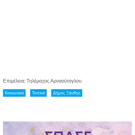
Επιμέλεια: Τηλέμαχος Αρναούτογλου
Κοινωνικά
Τοπικά
Δήμος Ξάνθης