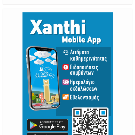
Η διατηρητέα πόλη με τους ανθρώπους
της, μας υποδέχονται
Από 30 Αυγούστου Έως 5 Σεπτεμβρίου