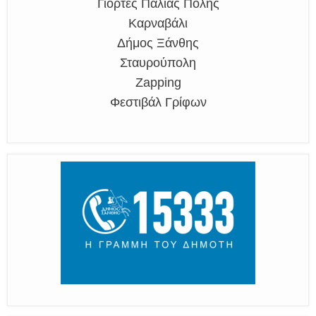
Γιορτές Παλιάς Πόλης
Καρναβάλι
Δήμος Ξάνθης
Σταυρούπολη
Zapping
Φεστιβάλ Γρίφων