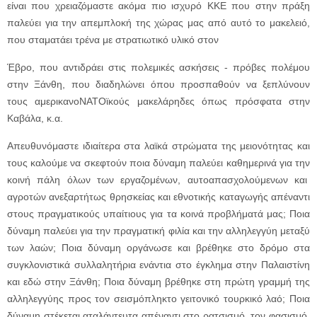
είναι που χρειαζόμαστε ακόμα πιο ισχυρό ΚΚΕ που στην πράξη
παλεύει για την απεμπλοκή της χώρας μας από αυτό το μακελειό,
που σταματάει τρένα με στρατιωτικό υλικό στον
Έβρο, που αντιδράει στις πολεμικές ασκήσεις - πρόβες πολέμου
στην Ξάνθη, που διαδηλώνει όπου προσπαθούν να ξεπλύνουν
τους αμερικανοΝΑΤΟϊκούς μακελάρηδες όπως πρόσφατα στην
Καβάλα, κ.α.
Απευθυνόμαστε ιδιαίτερα στα λαϊκά στρώματα της μειονότητας και
τους καλούμε να σκεφτούν ποια δύναμη παλεύει καθημερινά για την
κοινή πάλη όλων των εργαζομένων, αυτοαπασχολούμενων και
αγροτών ανεξαρτήτως θρησκείας και εθνοτικής καταγωγής απέναντι
στους πραγματικούς υπαίτιους για τα κοινά προβλήματά μας; Ποια
δύναμη παλεύει για την πραγματική φιλία και την αλληλεγγύη μεταξύ
των λαών; Ποια δύναμη οργάνωσε και βρέθηκε στο δρόμο στα
συγκλονιστικά συλλαλητήρια ενάντια στο έγκλημα στην Παλαιστίνη
και εδώ στην Ξάνθη; Ποια δύναμη βρέθηκε στη πρώτη γραμμή της
αλληλεγγύης προς τον σεισμόπληκτο γειτονικό τουρκικό λαό; Ποια
δύναμη στέκεται αταλάντευτα απέναντι στο ρατσισμό, τον φασισμό,