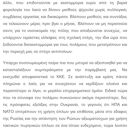
άλλο, που επιδοτούνται με εκατομμύρια ευρώ από τη βαριά
φορολογία του λαού να δίνουν μισθούς ψίχουλα χωρίς συλλογικές
συμβάσεις εργασίας και δικαιώματα. Βλέπουν μισθούς και συντάξεις
να τελειώνουν μέρες πριν βγει ο μήνας. Βλέπουν να μη περισσεύει
σεντς για το νοσοκομείο της πόλης που απαξιώνεται συνεχώς, να
υπάρχουν τεράστιες ελλείψεις στη σχολική στέγη, την ίδια ώρα που
ξοδεύονται δισεκατομμύρια για τους πολέμους που μετατρέπουν και
την περιοχή μας σε στόχο αντιποίνων.
Υπάρχει συσσωρευμένη πείρα πια που μπορεί να αξιοποιηθεί για να
κατασταλάξουν συμπεράσματα με την παρέμβασή μας. Να
ενισχυθεί αποφασιστικά το ΚΚΕ. Σε ανάπτυξη και κρίση πάντα
πληρώνει ο λαός για να συνεχίσουν να κερδίζουν ολοένα και
περισσότερο οι λίγοι, οι μεγάλοι επιχειρηματικοί όμιλοι. Ειδικά τώρα
που τα σύννεφα του πολέμου πυκνώνουν ακόμα περισσότερο, δες
τις πρόσφατες εξελίξεις στην Ουκρανία, το γεγονός ότι ΗΠΑ και
ΝΑΤΟ επιτρέπουν τη χρήση όπλων για επιθέσεις μέσα στο έδαφος
της Ρωσίας και την απάντηση των Ρώσων αξιωματούχων για χρήση
τακτικών πυρηνικών όπλων σε ένα τέτοιο ενδεχόμενο, τώρα λοιπόν