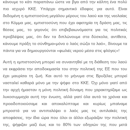
κάνουμε το κάτι παραπάνω ώστε να βγει από την κάλπη ένα πολύ
πιο ισχυρό ΚΚΕ. Υπάρχει σημαντικό έδαφος για αυτό. Είναι
δεδομένη η εμπιστοσύνη μεγάλου μέρους του λαού και της νεολαίας
στο Κόμμα μας, εμπιστοσύνη που έχει αφετηρία τη δράση μας, τις
θέσεις μας, το γεγονός ότι επιβεβαιωνόμαστε για τις πολιτικές
προβλέψεις μας, ότι δεν τα διπλώνουμε στα δύσκολα, αντίθετα,
κάνουμε πράξη το σύνθημα«μόνο ο λαός σώζει το λαό», δίνουμε τα
πάντα για να δημιουργούνται «φωλιές νερού μέσα στις φλόγες»!
Αυτή η εμπιστοσύνη μπορεί να συναντηθεί με τη διάθεση του λαού
να εκφράσει την αποδοκιμασία του στην πολιτική της ΕΕ που του
έχει μαυρίσει τη ζωή. Και αυτό το μήνυμα στις Βρυξέλες μπορεί
νασταλεί καθαρά μόνο με την ψήφο στο ΚΚΕ. Όχι μόνο γιατί από
την αρχή ήμασταν η μόνη πολιτική δύναμη που χαρακτηρίζαμε ως
λυκοσυμμαχία αυτή την ένωση, αλλά γιατί όλα αυτά τα χρόνια και
προειδοποιούσαμε και αποκαλύπταμε και κυρίως μπαίναμε
μπροστά για να αντιπαλέψει ο λαός μας τις αντιλαϊκές της
αποφάσεις, την ίδια ώρα που όλοι οι άλλοι εξωράιζαν την πολιτική
της, ψήφιζαν μαζί έως και το 80% των οδηγιών της που μετά