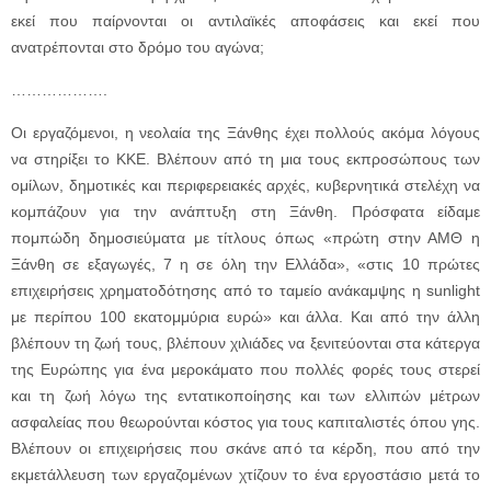
εκεί που παίρνονται οι αντιλαϊκές αποφάσεις και εκεί που
ανατρέπονται στο δρόμο του αγώνα;
……………….
Οι εργαζόμενοι, η νεολαία της Ξάνθης έχει πολλούς ακόμα λόγους
να στηρίξει το ΚΚΕ. Βλέπουν από τη μια τους εκπροσώπους των
ομίλων, δημοτικές και περιφερειακές αρχές, κυβερνητικά στελέχη να
κομπάζουν για την ανάπτυξη στη Ξάνθη. Πρόσφατα είδαμε
πομπώδη δημοσιεύματα με τίτλους όπως «πρώτη στην ΑΜΘ η
Ξάνθη σε εξαγωγές, 7 η σε όλη την Ελλάδα», «στις 10 πρώτες
επιχειρήσεις χρηματοδότησης από το ταμείο ανάκαμψης η sunlight
με περίπου 100 εκατομμύρια ευρώ» και άλλα. Και από την άλλη
βλέπουν τη ζωή τους, βλέπουν χιλιάδες να ξενιτεύονται στα κάτεργα
της Ευρώπης για ένα μεροκάματο που πολλές φορές τους στερεί
και τη ζωή λόγω της εντατικοποίησης και των ελλιπών μέτρων
ασφαλείας που θεωρούνται κόστος για τους καπιταλιστές όπου γης.
Βλέπουν οι επιχειρήσεις που σκάνε από τα κέρδη, που από την
εκμετάλλευση των εργαζομένων χτίζουν το ένα εργοστάσιο μετά το