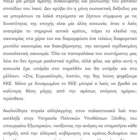
πιέζει για μέτρα άμεσης ανακούφισης και βελτίωσης του βιοτικού
επιπέδου του λαού. Δεν κρύβει ότι η μόνη ουσιαστική διέξοδος για
να μπορέσουν τα λαϊκά στρώματα να ζήσουν σύμφωνα με τις
δυνατότητες της εποχής είναι μία άλλη κοινωνία, όταν ο λαός
ανατρέψει το σημερινό αστικό κράτος, πάρει τα κλειδιά της
οικονομίας στα χέρια του και διαμορφώσει ένα τελείως διαφορετικό
μοντέλο οικονομίας και διακυβέρνησης: την κεντρικά σχεδιασμένη
σοσιαλιστική οικονομία. Όλα τα παπαγαλάκια του συστήματος μας
λένε ότι δεν έχουμε ρεαλιστικό σχέδιο, αλλά φίλες και φίλοι αυτή η
κοινωνία έχει υπάρξει στο παρελθόν και θα υπάρξει και στο
μέλλον». «Στις Ευρωεκλογές, λοιπόν, της 9ης Ιούνη ψηφίζουμε
ΚΚΕ. Μόνο με δυναμωμένο το ΚΚΕ μπορεί ο λαός να βρεθεί σε
καλύτερη θέση μάχης από την αμέσως επόμενη ημέρα»,
πρόσθεσε.
Ακολούθησε πορεία αλληλεγγύης στον παλαιστινιακό λαό που
κατέληξε στην Υπηρεσία Πολιτικών Υποθέσεων Ξάνθης του
υπουργείου Εξωτερικών, τονίζοντας την ανάγκη να σταματήσει κάθε
στήριξη από την ελληνική κυβέρνηση στο κράτος-δολοφόνο του