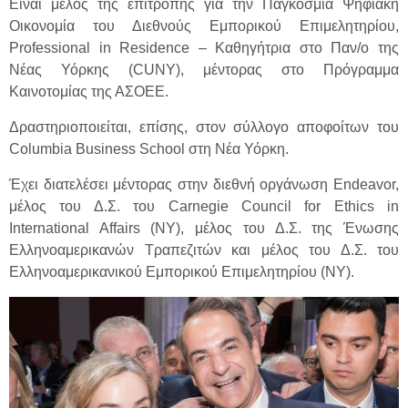
Είναι μέλος της επιτροπής για την Παγκόσμια Ψηφιακή
Οικονομία του Διεθνούς Εμπορικού Επιμελητηρίου,
Professional in Residence – Καθηγήτρια στο Παν/ο της
Νέας Υόρκης (CUNY), μέντορας στο Πρόγραμμα
Καινοτομίας της ΑΣΟΕΕ.
Δραστηριοποιείται, επίσης, στον σύλλογο αποφοίτων του
Columbia Business School στη Νέα Υόρκη.
Έχει διατελέσει μέντορας στην διεθνή οργάνωση Endeavor,
μέλος του Δ.Σ. του Carnegie Council for Ethics in
International Affairs (NY), μέλος του Δ.Σ. της Ένωσης
Ελληνοαμερικανών Τραπεζιτών και μέλος του Δ.Σ. του
Ελληνοαμερικανικού Εμπορικού Επιμελητηρίου (ΝΥ).