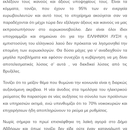
εκλέξουν τους ικανούς και άξιους υποψηφίους τους. Είναι τα
κόμματα, τονίζει, που έχουν το 95% των εν ενεργεία
ευρωβουλευτών και αυτό τους το επιχείρημα ακούγεται σαν να
παραδέχονται ότι μέχρι τώρα δεν εξέλεγαν άξιους και ικανούς να μας
εκπροσωπήσουν στο ευρωκοινοβούλιο. Δεν είναι όλοι ίδιοι
υπογραμμίζει και σημειώνει ότι για την ΕΛΛΗΝΙΚΗ ΛΥΣΗ η
εμπιστοσύνη του ελληνικού λαού δεν πρόκειται να λησμονηθεί την
επομένη των ευρωεκλογών. Θα δύσει μάχες για ν’ αναδειχθούν τα
μεγάλα προβλήματα και εφόσον συνεχίζει η κυβέρνηση να μη δίνει
αποτελεσματικές λύσεις σ’ αυτά , να διεκδικεί λύσεις από τις
Βρυξέλες.
Τονίζει ότι το μείζον θέμα που θυμώνει την κοινωνία είναι η διαρκώς
αυξανόμενη ακρίβεια. Η νέα άνοδος στα τιμολόγια του ηλεκτρικού
ρεύματος θα παρασύρει σε νέες αυξήσεις το σύνολο των προϊόντων
και υπηρεσιών εκτιμά, ενώ υπενθυμίζει ότι το 70% νοικοκυριών και
επιχειρήσεων ήδη αποπληρώνουν το ρεύμα με ρυθμίσεις.
Νωρίς σήμερα το πρωί επισκέφθηκε τη λαϊκή αγορά στο Δήμο
Αβδήρων και όπως τονίζει δεν είδε ούτε έναν καταναλωτή να