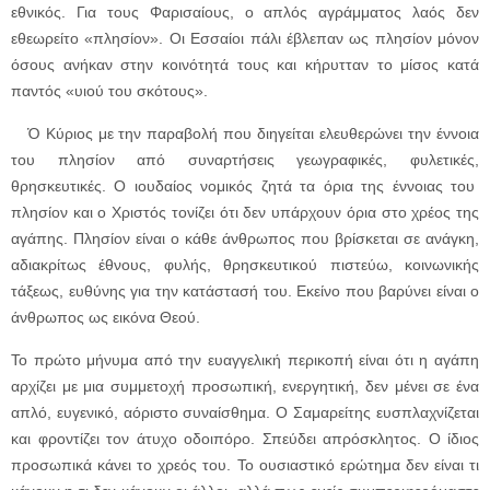
εθνικός. Για τους Φαρισαίους, ο απλός αγράμματος λαός δεν
εθεωρείτο «πλησίον». Οι Εσσαίοι πάλι έβλεπαν ως πλησίον μόνον
όσους ανήκαν στην κοινότητά τους και κήρυτταν το μίσος κατά
παντός «υιού του σκότους».
Ὁ Κύριος με την παραβολή που διηγείται ελευθερώνει την έννοια
του πλησίον από συναρτήσεις γεωγραφικές, φυλετικές,
θρησκευτικές. Ο ιουδαίος νομικός ζητά τα όρια της έννοιας του
πλησίον και ο Χριστός τονίζει ότι δεν υπάρχουν όρια στο χρέος της
αγάπης. Πλησίον είναι ο κάθε άνθρωπος που βρίσκεται σε ανάγκη,
αδιακρίτως έθνους, φυλής, θρησκευτικού πιστεύω, κοινωνικής
τάξεως, ευθύνης για την κατάστασή του. Εκείνο που βαρύνει είναι ο
άνθρωπος ως εικόνα Θεού.
Το πρώτο μήνυμα από την ευαγγελική περικοπή είναι ότι η αγάπη
αρχίζει με μια συμμετοχή προσωπική, ενεργητική, δεν μένει σε ένα
απλό, ευγενικό, αόριστο συναίσθημα. Ο Σαμαρείτης ευσπλαχνίζεται
και φροντίζει τον άτυχο οδοιπόρο. Σπεύδει απρόσκλητος. Ο ίδιος
προσωπικά κάνει το χρεός του. Το ουσιαστικό ερώτημα δεν είναι τι