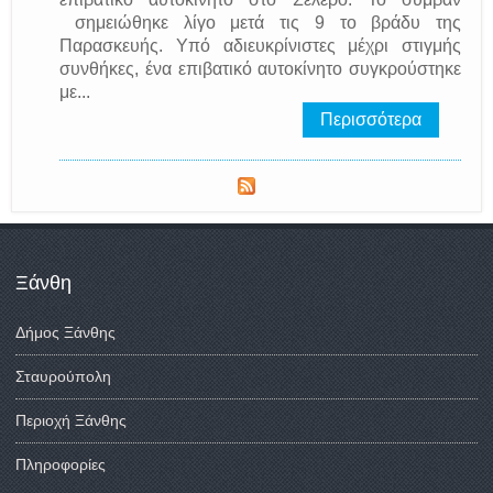
σημειώθηκε λίγο μετά τις 9 το βράδυ της
Παρασκευής. Υπό αδιευκρίνιστες μέχρι στιγμής
συνθήκες, ένα επιβατικό αυτοκίνητο συγκρούστηκε
με...
Περισσότερα
Ξάνθη
Δήμος Ξάνθης
Σταυρούπολη
Περιοχή Ξάνθης
Πληροφορίες