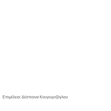
Επιμέλεια: Δέσποινα Κουγιυμτζόγλου