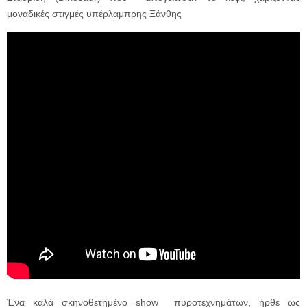
μοναδικές στιγμές υπέρλαμπρης Ξάνθης
Ένα καλά σκηνοθετημένο
show πυροτεχνημάτων, ήρθε ως