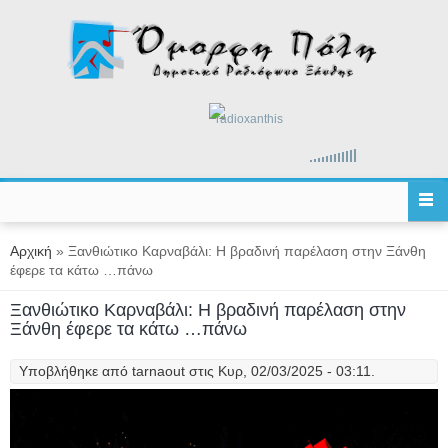
Παράκαμψη προς το κυρίως περιεχόμενο
radioxanthis
Είστε εδώ
Αρχική
» Ξανθιώτικο Καρναβάλι: Η βραδινή παρέλαση στην Ξάνθη
έφερε τα κάτω …πάνω
Ξανθιώτικο Καρναβάλι: Η βραδινή παρέλαση στην
Ξάνθη έφερε τα κάτω …πάνω
Υποβλήθηκε από
tarnaout
στις Κυρ, 02/03/2025 - 03:11.