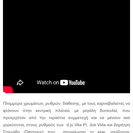
Πλημμύρα χρωμάτων, ρυθμών, διάθεσης, με τους καρναβαλιστές να
φτάνουν στην κεντρική πλατεία, με μεγάλη δυσκολία, που
προερχόταν από την τεράστια συμμετοχή και να μένουν εκεί
χορεύοντας στους ρυθμούς των d.js Vita Pi, Joe Vida και Δημήτρη
Σταυρίδη (Dinosaur) που απογείωσαν το κέφι, χαρίζοντας