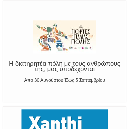
Παραμένουμε Προσεκτικοί
Καλούμε Άμεσα την Πυροσβεστική στο 199 ή στο 112
και δίνουμε σαφείς πληροφορίες