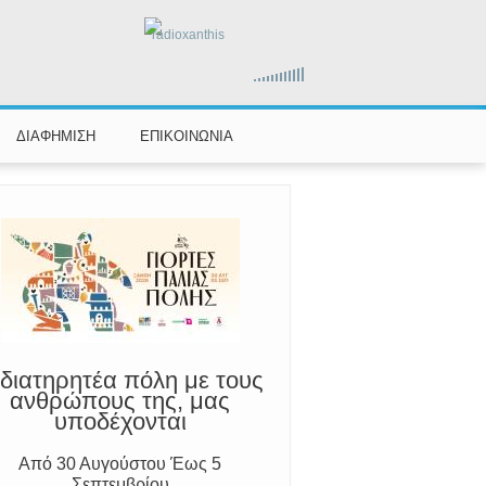
radioxanthis
αραμένουμε Προσεκτικοί
ούμε Άμεσα την Πυροσβεστική στο
ΔΙΑΦΗΜΙΣΗ
ΕΠΙΚΟΙΝΩΝΙΑ
199 ή στο 112 και δίνουμε σαφείς
πληροφορίες
διατηρητέα πόλη με τους
ανθρώπους της, μας
υποδέχονται