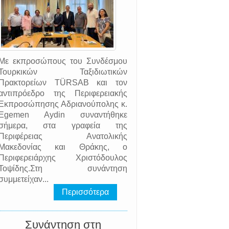
Με εκπροσώπους του Συνδέσμου
Τουρκικών Ταξιδιωτικών
Πρακτορείων TÜRSAB και τον
αντιπρόεδρο της Περιφερειακής
Εκπροσώπησης Αδριανούπολης κ.
Egemen Aydin συναντήθηκε
σήμερα, στα γραφεία της
Περιφέρειας Ανατολικής
Μακεδονίας και Θράκης, ο
Περιφερειάρχης Χριστόδουλος
Τοψίδης.Στη συνάντηση
συμμετείχαν...
Περισσότερα
Συνάντηση στη