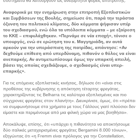
συστήματα θα λειτουργούν ως ανεξάρτητοι φορείς αποτροπής.
Αναφορικά με την ενημέρωση στην επιτροπή Εξοπλιστικών
και Συμβάσεων της Βουλής, σημείωσε ότι, παρά την τεράστια
όξυνση του πολιτικού κλίματος, δύο κόμματα ψήφισαν υπέρ
του σχεδιασμού, ενώ όλα τα υπόλοιπα κόμματα – με εξαίρεση
το ΚΚΕ – επιφυλάχθηκαν. «Περνάμε σε νέα εποχή», τόνισε ο
υπουργός, ενώ σε ερώτηση του κ. Μαγγηριάδη, αν αυτά
αρκούν για την υπεράσπιση της πατρίδας, απάντησε: «Αν
δεχθούμε επίθεση από υπερδύναμη, πιθανόν ο θόλος να είναι
ανεπαρκής. Αν αντιμετωπίσουμε όμως την υπαρκτή απειλή,
βάσει της οποίας σχεδιάζουμε, ο σχεδιασμός είναι υπερ-
επαρκής».
Για τις επόμενες εξοπλιστικές κινήσεις, δήλωσε ότι «είναι στις
προθέσεις της κυβέρνησης η απόκτηση τέταρτης φρεγάτας,
χαρακτηρίζοντας τις Belharra τις καλύτερα εξοπλισμένες και πιο
σύγχρονες φρεγάτες στον πλανήτη». Διευκρίνισε, όμως, ότι «πρέπει
να συμφωνήσουμε στα χρήματα με τους Γάλλους γιατί πλούσιοι δεν
είμαστε και περιμένουμε από μια φιλική χώρα να μας βοηθήσει».
Αποκάλυψε, επίσης, ότι «υπάρχει η πιθανότητα να αποκτήσουμε
δύο ιταλικές μεταχειρισμένες φρεγάτες Bergamini 8.000 τόνων»,
εξηγώντας ότι «η Fremm είναι πρόλογος για την Constellation,