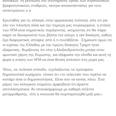
κατοικιών, τη βελτίωση του συστήματος υγείας των στρατιωτικών,
βρεφονηπιακούς σταθμούς, κέντρα αποκατάστασης για τους
απόστρατους κ.α.
Ερωτηθείς για τις αλλαγές στην αμερικανική πολιτική, είπε ότι για
όλο τον πλανήτη αλλά και την περιοχή μας συγκεκριμένα, η στάση
των ΗΠΑ είναι σημαντικός παράγοντας, εκτιμώντας ότι θα πάρει
καιρό να διευκρινιστεί πώς βλέπει τον κόσμο η νέα διοίκηση, καθώς
έχει διαφορετικές απόψεις από ό,τι συνηθίζεται. Σημείωσε όμως ότι
οι σχέσεις της Ελλάδας με την πρώτη διοίκηση Τραμπ ήταν
εξαιρετικές, θυμίζοντας ότι τότε η Αλεξανδρούπολη μπήκε στον
αμυντικό χάρτη της Ευρώπης, και εξέφρασε την ελπίδα και αυτή τη
φορά η στάση των ΗΠΑ να είναι θετική απέναντί στη χώρα μας.
Τέλος, σε πολιτικό επίπεδο, σχολιάζοντας τα πρόσφατα
δημοσκοπικά ευρήματα, τόνισε ότι «το τελευταίο που πρέπει να
κοιτάμε είναι οι δημοσκοπήσεις. Είναι σαν να κοιτάς πίσω. Ένα
μέρος του εκλογικού σώματος αμφισβητεί ότι είμαστε
αποτελεσματικοί. Αν επανακάμψουμε με καθαρή ατζέντα
μεταρρύθμισης, τότε η κοινωνία θα συμπαραταχθεί μαζί μας».