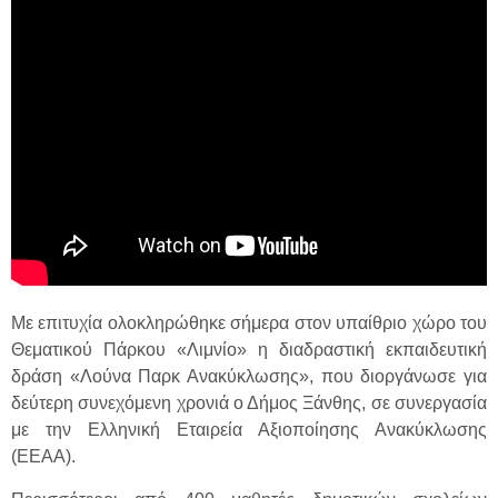
Με επιτυχία ολοκληρώθηκε σήμερα στον υπαίθριο χώρο του
Θεματικού Πάρκου «Λιμνίο» η διαδραστική εκπαιδευτική
δράση «Λούνα Παρκ Ανακύκλωσης», που διοργάνωσε για
δεύτερη συνεχόμενη χρονιά ο Δήμος Ξάνθης, σε συνεργασία
με την Ελληνική Εταιρεία Αξιοποίησης Ανακύκλωσης
(ΕΕΑΑ).