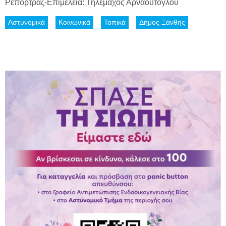
Ρεπορτράζ-Επιμέλεια: Τηλέμαχος Αρναούτογλου
Αστυνομικά
Κοινωνικά
Τοπικά
Δήμος Ξάνθης