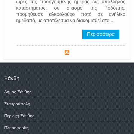
ώρες της προηγούμενης ημέρας ως υπάλληλος
καταστήματος, σε οικισμό της Ροδόπης,
προμήθευσε αλκοολούχο ποτό σε ανήλικο
ημεδαπό, με αποτέλεσμα να διακομισθεί στο...
Περισσότερα
Ξάνθη
Δήμος Ξάνθης
Σταυρούπολη
Περιοχή Ξάνθης
Πληροφορίες