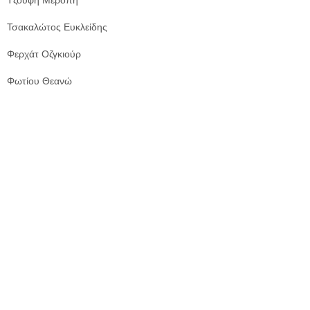
Τσακαλώτος Ευκλείδης
Φερχάτ Οζγκιούρ
Φωτίου Θεανώ