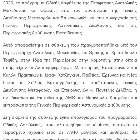
2026, το πρόγραμμα Οδικής Ασφάλειας της Περιφέρειας Ανατολικής
Μακεδονίας και Θράκης, υπό τον συντονισμό της Γενικής
Διεύθυνσης Μεταφορών και Επικοινωνιών και την συνεργασία της
Γενικής Περιφερειακής Αστυνομικής Διεύθυνσης και της
Περιφερειακής Διεύθυνσης Εκπαίδευσης.
Αυτό αποφασίστηκε σε σύσκεψη που πραγματοποιήθηκε υπό τον
Περιφερειάρχη Ανατολικής Μακεδονίας και Θράκης κ. Χριστόδουλο
Τοψίδη, στην έδρα της Περιφέρειας στην Κομοτηνή, στην οποία
συμμετείχαν οι Αντιπεριφερειάρχες Μεταφορών, Επικοινωνιών και
Καλών Πρακτικών κ. Ιρφάν Χατζηγκενέ, Παιδείας, Έρευνας και Νέας
Γενιάς κ. Στέλιος Κατσογριδάκης, ο προϊστάμενος Γενικής
Διεύθυνσης Μεταφορών και Επικοινωνιών κ. Παντελής Δελίδης, η
αν. διευθύντρια Εκπαίδευσης ΑΜΘ κα Μαριγούλα Κοσμίδου και
εκπρόσωποι της Γενικής Περιφερειακής Αστυνομικής Διεύθυνσης.
Στη διάρκεια της σύσκεψης έγινε απολογισμός του προγράμματος
Οδικής Ασφάλειας, που υλοποιήθηκε με ιδιαίτερη επιτυχία το
περασμένο σχολικό έτος σε 7.940 μαθητές και μαθήτριες 46
δημοτικών, γυμνασίων και λυκείων της Ανατολικής Μακεδονίας και