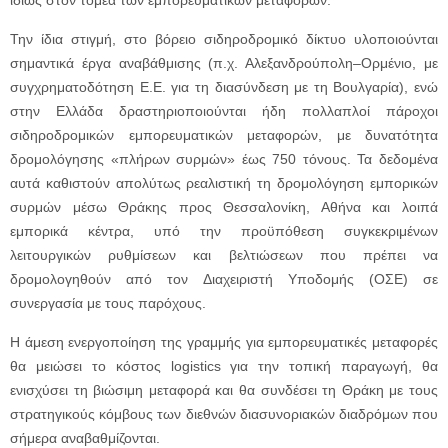
ιδίως στον τομέα των εμπορευματικών μεταφορών.
Την ίδια στιγμή, στο βόρειο σιδηροδρομικό δίκτυο υλοποιούνται
σημαντικά έργα αναβάθμισης (π.χ. Αλεξανδρούπολη–Ορμένιο, με
συγχρηματοδότηση Ε.Ε. για τη διασύνδεση με τη Βουλγαρία), ενώ
στην Ελλάδα δραστηριοποιούνται ήδη πολλαπλοί πάροχοι
σιδηροδρομικών εμπορευματικών μεταφορών, με δυνατότητα
δρομολόγησης «πλήρων συρμών» έως 750 τόνους. Τα δεδομένα
αυτά καθιστούν απολύτως ρεαλιστική τη δρομολόγηση εμπορικών
συρμών μέσω Θράκης προς Θεσσαλονίκη, Αθήνα και λοιπά
εμπορικά κέντρα, υπό την προϋπόθεση συγκεκριμένων
λειτουργικών ρυθμίσεων και βελτιώσεων που πρέπει να
δρομολογηθούν από τον Διαχειριστή Υποδομής (ΟΣΕ) σε
συνεργασία με τους παρόχους.
Η άμεση ενεργοποίηση της γραμμής για εμπορευματικές μεταφορές
θα μειώσει το κόστος logistics για την τοπική παραγωγή, θα
ενισχύσει τη βιώσιμη μεταφορά και θα συνδέσει τη Θράκη με τους
στρατηγικούς κόμβους των διεθνών διασυνοριακών διαδρόμων που
σήμερα αναβαθμίζονται.