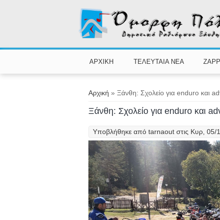
Παράκαμψη προς το κυρίως περιεχόμενο
ΑΡΧΙΚΗ
ΤΕΛΕΥΤΑΙΑ ΝΕΑ
ZAPP
Είστε εδώ
Αρχική
» Ξάνθη: Σχολείο για enduro και a
Ξάνθη: Σχολείο για enduro και a
Υποβλήθηκε από
tarnaout
στις Κυρ, 05/1