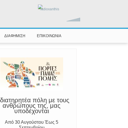
radioxanthis
αραμένουμε Προσεκτικοί
ούμε Άμεσα την Πυροσβεστική στο
199 ή στο 112 και δίνουμε σαφείς
πληροφορίες
ΔΙΑΦΗΜΙΣΗ
ΕΠΙΚΟΙΝΩΝΙΑ
διατηρητέα πόλη με τους
ανθρώπους της, μας
υποδέχονται
Από 30 Αυγούστου Έως 5