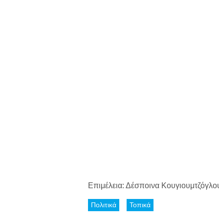
Επιμέλεια: Δέσποινα Κουγιουμτζόγλο
Πολιτικά
Τοπικά