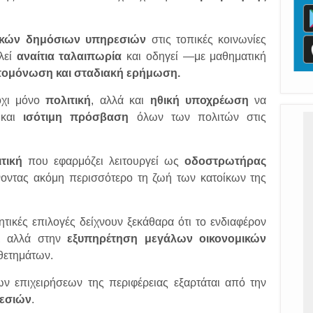
ικών δημόσιων υπηρεσιών
στις τοπικές κοινωνίες
αλεί
αναίτια ταλαιπωρία
και οδηγεί —με μαθηματική
ομόνωση και σταδιακή ερήμωση.
όχι μόνο
πολιτική
, αλλά και
ηθική υποχρέωση
να
και
ισότιμη πρόσβαση
όλων των πολιτών στις
τική
που εφαρμόζει λειτουργεί ως
οδοστρωτήρας
νοντας ακόμη περισσότερο τη ζωή των κατοίκων της
τικές επιλογές δείχνουν ξεκάθαρα ότι το ενδιαφέρον
η, αλλά στην
εξυπηρέτηση μεγάλων οικονομικών
θετημάτων.
ν επιχειρήσεων της περιφέρειας εξαρτάται από την
εσιών
.