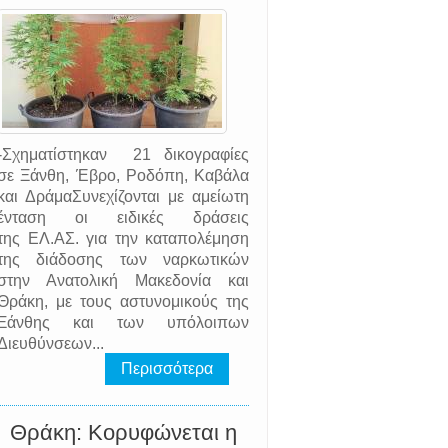
-Σχηματίστηκαν 21 δικογραφίες
σε Ξάνθη, Έβρο, Ροδόπη, Καβάλα
και ΔράμαΣυνεχίζονται με αμείωτη
ένταση οι ειδικές δράσεις
της EΛ.AΣ. για την καταπολέμηση
της διάδοσης των ναρκωτικών
στην Ανατολική Μακεδονία και
Θράκη, με τους αστυνομικούς της
Ξάνθης και των υπόλοιπων
Διευθύνσεων...
Περισσότερα
Θράκη: Κορυφώνεται η