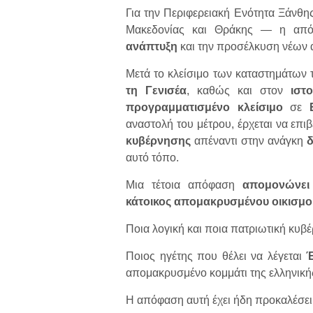
Για την Περιφερειακή Ενότητα Ξάνθης
Μακεδονίας και Θράκης — η απ
ανάπτυξη
και την προσέλκυση νέων 
Μετά το κλείσιμο των καταστημάτων
τη Γενισέα
, καθώς και στον
ιστο
προγραμματισμένο κλείσιμο
σε
αναστολή του μέτρου, έρχεται να επι
κυβέρνησης
απέναντι στην ανάγκη
δ
αυτό τόπο.
Μια τέτοια απόφαση
απομονώνει
κάτοικος απομακρυσμένου οικισμού
Ποια λογική και ποια πατριωτική κυβ
Ποιος ηγέτης που θέλει να λέγεται
Έ
απομακρυσμένο κομμάτι της ελληνική
Η απόφαση αυτή έχει ήδη προκαλέσε