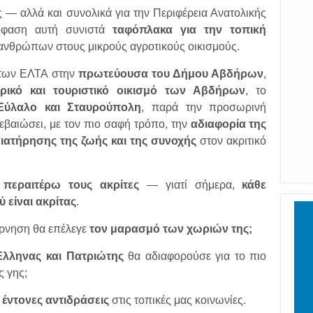
 — αλλά και συνολικά για την Περιφέρεια Ανατολικής
όφαση αυτή συνιστά
ταφόπλακα για την τοπική
ανθρώπων στους μικρούς αγροτικούς οικισμούς.
 των ΕΛΤΑ στην
πρωτεύουσα του Δήμου Αβδήρων
,
ρικό και τουριστικό οικισμό των Αβδήρων
, το
Εύλαλο και Σταυρούπολη
, παρά την προσωρινή
βεβαιώσει, με τον πιο σαφή τρόπο, την
αδιαφορία της
ιατήρησης της ζωής και της συνοχής
στον ακριτικό
 περαιτέρω τους ακρίτες
— γιατί σήμερα,
κάθε
 είναι ακρίτας
.
έρνηση θα επέλεγε
τον μαρασμό των χωριών της;
λληνας και Πατριώτης
θα αδιαφορούσε για το πιο
ς γης;
ι
έντονες αντιδράσεις
στις τοπικές μας κοινωνίες.