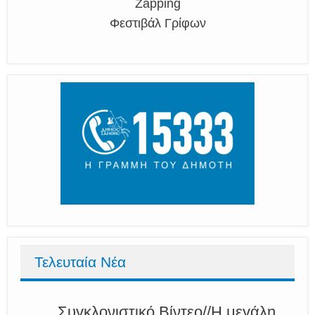
Zapping
Φεστιβάλ Γρίφων
Τελευταία Νέα
Συγκλονιστικό Βίντεο//Η μεγάλη