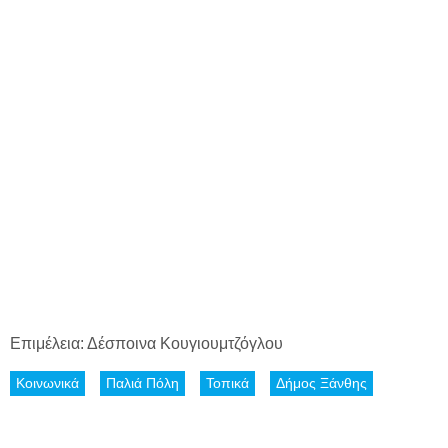
Επιμέλεια: Δέσποινα Κουγιουμτζόγλου
Κοινωνικά
Παλιά Πόλη
Τοπικά
Δήμος Ξάνθης