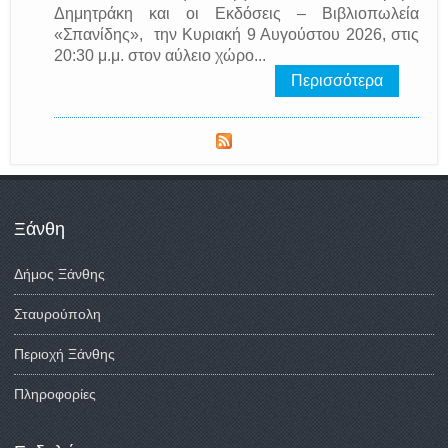
Δημητράκη και οι Εκδόσεις – Βιβλιοπωλεία
«Σπανίδης», την Κυριακή 9 Αυγούστου 2026, στις
20:30 μ.μ. στον αύλειο χώρο...
Περισσότερα
Ξάνθη
Δήμος Ξάνθης
Σταυρούπολη
Περιοχή Ξάνθης
Πληροφορίες