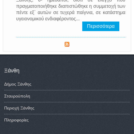
πραγματοποιήθηκε διαπιστώθηκε η συμμετοχή των
πέντε εξ΄ αυτών σε τυχερά παίγνια, σε κατάστημα
υγειονομικού ενδιαφέροντος...
Περισσότερα
Ξάνθη
Δήμος Ξάνθης
Σταυρούπολη
Περιοχή Ξάνθης
Πληροφορίες