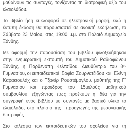
μαθαίνουν τις συνταγές, τονίζοντας τη διατροφική αξία του
ελαιολάδου.
Το βιβλίο ήδη κυκλοφορεί σε ηλεκτρονική μορφή, ενώ η
έντυπη έκδοση θα παρουσιαστεί σε ανοικτή εκδήλωση, το
Σάββατο 23 Μαΐου, στις 19:00 μ.μ. στο Παλαιό Δημαρχείο
Ξάνθης.
Με αφορμή την παρουσίαση του βιβλίου φιλοξενήθηκαν
στην ενημερωτική εκπομπή του Δημοτικού Ραδιοφώνου
ου
Ξάνθης, η Παρθενόπη Κελτσίδου, Διευθύντρια του 8
Γυμνασίου, οι εκπαιδευτικοί Σοφία Ζουρνατζίδου και Ελένη
Καρακιουλάχ και ο Τζανέρ Ρουστέμογλου, μαθητής της Γ΄
Γυμνασίου και πρόεδρος του 15μελούς μαθητικού
συμβουλίου, εξηγώντας πως προέκυψε η ιδέα για την
συγγραφή ενός βιβλίου με συνταγές με βασικό υλικό το
ελαιόλαδο, στο πλαίσιο της προαγωγής της μεσογειακής
διατροφής.
Στο κάλεσμα των εκπαιδευτικών του σχολείου για τη