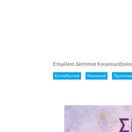
Επιμέλεια: Δέσποινα Κουγιουμτζόγλο
Εκπαιδευτικά
Κοινωνικά
Τεχνολογί