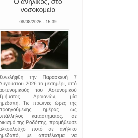
Ο ανήλικος, στο
νοσοκομείο
08/08/2026 - 15:39
Συνελήφθη την Παρασκευή 7
Αυγούστου 2026 το μεσημέρι, από
αστυνομικούς του Αστυνομικού
Τμήματος Αρριανών, μία
ημεδαπή. Τις πρωινές ώρες της
προηγούμενης ημέρας ως
υπάλληλος καταστήματος, σε
οικισμό της Ροδόπης, προμήθευσε
αλκοολούχο ποτό σε ανήλικο
ημεδαπό, με αποτέλεσμα να