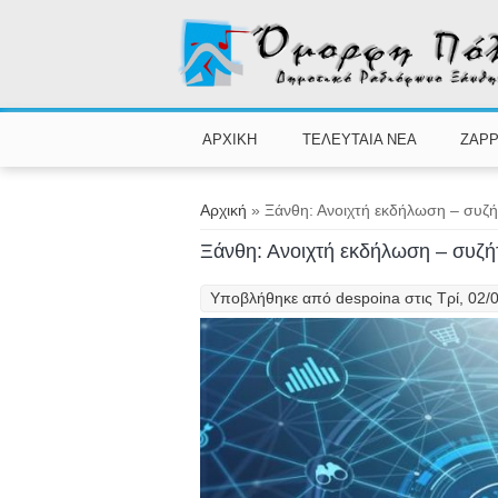
Παράκαμψη προς το κυρίως περιεχόμενο
ΑΡΧΙΚΗ
ΤΕΛΕΥΤΑΙΑ ΝΕΑ
ZAPP
Είστε εδώ
Αρχική
» Ξάνθη: Ανοιχτή εκδήλωση – συζή
Ξάνθη: Ανοιχτή εκδήλωση – συζή
Υποβλήθηκε από
despoina
στις Τρί, 02/