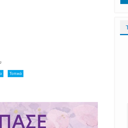
υ
α
Τοπικά