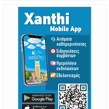
Η διατηρητέα πόλη με τους ανθρώπους
της, μας υποδέχονται
Από 30 Αυγούστου Έως 5 Σεπτεμβρίου