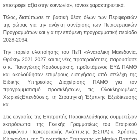
επιστρέφει αξία στην κοινωνία», τόνισε χαρακτηριστικά.
Τέλος, διατύπωσε τη βασική θέση όλων των Περιφερειών
της χώρας για την ανάγκη συνέχισης των Περιφερειακών
Προγραμμάτων και για την επόμενη προγραμματική περίοδο
2028-2034.
Την πορεία υλοποίησης του ΠεΠ «Ανατολική Μακεδονία,
Θράκη» 2021-2027 και τις νέες προτεραιότητες, παρουσίασε
ο κ. Παναγώτης Κουδουμάκης, προϊστάμενος ΕΥΔ ΠΑΜΘ
και ακολούθησαν επιμέρους εισηγήσεις από στελέχη της
Ειδικής Υπηρεσίας Διαχείρισης ΠΑΜΘ για τον
προγραμματισμό προσκλήσεων, τις Ολοκληρωμένες
ΧωρικέςΕπενδύσεις, τη Στρατηγική Έξυπνης Εξειδίκευσης
κα.
Στις εργασίες της Επιτροπής Παρακολούθησης συμμετείχαν
εκπρόσωποι της Γενικής Γραμματέως του Εταιρικού
Συμφώνου Περιφερειακής Ανάπτυξης (ΕΣΠΑ),κ. Χρήστος
Κύρκογλου, της Ευρωπαϊκής Επιτροπής κα Ματίνα Παπάκη