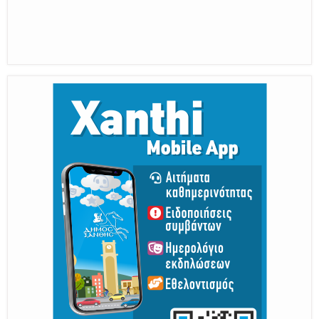
Η διατηρητέα πόλη με τους ανθρώπους
της, μας υποδέχονται
Από 30 Αυγούστου Έως 5 Σεπτεμβρίου