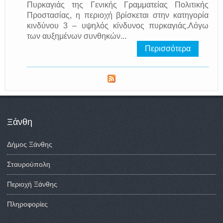
Πυρκαγιάς της Γενικής Γραμματείας Πολιτικής
Προστασίας, η περιοχή βρίσκεται στην κατηγορία
κινδύνου 3 – υψηλός κίνδυνος πυρκαγιάς.Λόγω
των αυξημένων συνθηκών...
Περισσότερα
Ξάνθη
Δήμος Ξάνθης
Σταυρούπολη
Περιοχή Ξάνθης
Πληροφορίες