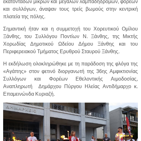
εκατοντάδων μικρών και μεγάλων λαμπαδηδρόμων, φορέων
και συλλόγων, άναψαν τους τρείς βωμούς στην κεντρική
πλατεία της πόλης.
Σημαντική ήταν και η συμμετοχή του Χορευτικού Ομίλου
Ξάνθης, του Συλλόγου Ποντίων Ν. Ξάνθης, της Μικτής
Χορωδίας Δημοτικού Ωδείου Δήμου Ξάνθης και του
Περιφερειακού Τμήματος Ερυθρού Σταυρού Ξάνθης.
Η εκδήλωση ολοκληρώθηκε με τη παράδοση της φλόγα της
«Αγάπης» στον φετινό διοργανωτή της 36ης Αμφικτιονίας
Συλλόγων και Φορέων Εθελοντικής Αιμοδοσίας,
Αναπληρωτή Δημάρχου Πύργου Ηλείας Αντιδήμαρχο κ.
Επαμεινώνδα Κυριαζή.