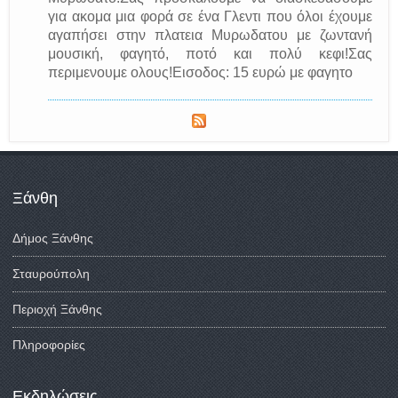
για ακομα μια φορά σε ένα Γλεντι που όλοι έχουμε
αγαπήσει στην πλατεια Μυρωδατου με ζωντανή
μουσική, φαγητό, ποτό και πολύ κεφι!Σας
περιμενουμε ολους!Εισοδος: 15 ευρώ με φαγητο
Ξάνθη
Δήμος Ξάνθης
Σταυρούπολη
Περιοχή Ξάνθης
Πληροφορίες
Εκδηλώσεις