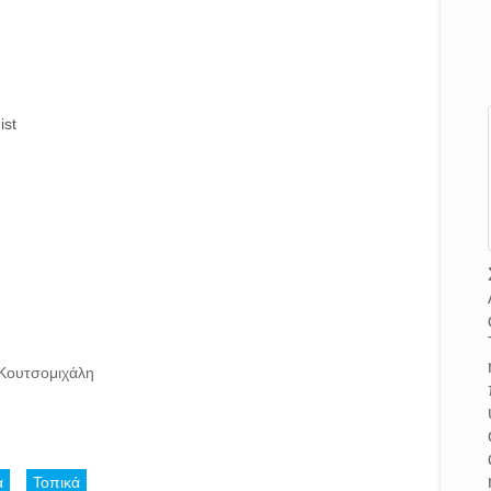
ist
 Κουτσομιχάλη
ά
Τοπικά