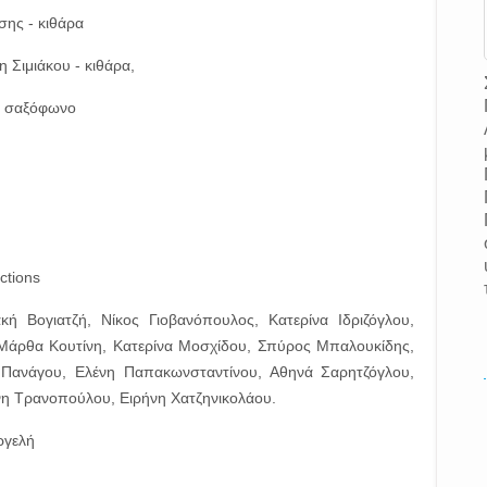
σης - κιθάρα
 Σιμιάκου - κιθάρα,
 - σαξόφωνο
ctions
ή Βογιατζή, Νίκος Γιοβανόπουλος, Κατερίνα Ιδριζόγλου,
Μάρθα Κουτίνη, Κατερίνα Μοσχίδου, Σπύρος Μπαλουκίδης,
Πανάγου, Ελένη Παπακωνσταντίνου, Αθηνά Σαρητζόγλου,
νη Τρανοπούλου, Ειρήνη Χατζηνικολάου.
ργελή