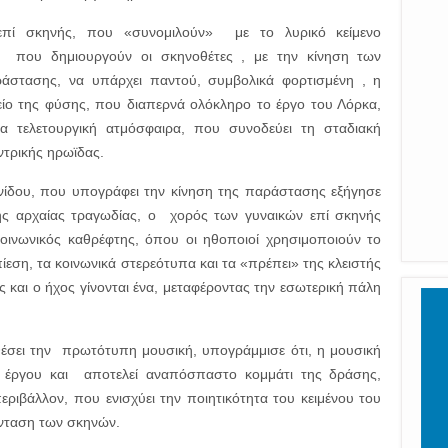
επί σκηνής, που «συνομιλούν» με το λυρικό κείμενο
 που δημιουργούν οι σκηνοθέτες , με την κίνηση των
ράστασης, να υπάρχει παντού, συμβολικά φορτισμένη , η
χείο της φύσης, που διαπερνά ολόκληρο το έργο του Λόρκα,
α τελετουργική ατμόσφαιρα, που συνοδεύει τη σταδιακή
ντρικής ηρωϊδας.
νίδου, που υπογράφει την κίνηση της παράστασης εξήγησε
ης αρχαίας τραγωδίας, ο χορός των γυναικών επί σκηνής
κοινωνικός καθρέφτης, όπου οι ηθοποιοί χρησιμοποιούν το
εση, τα κοινωνικά στερεότυπα και τα «πρέπει» της κλειστής
 και ο ήχος γίνονται ένα, μεταφέροντας την εσωτερική πάλη
έσει την πρωτότυπη μουσική, υπογράμμισε ότι, η μουσική
ου έργου και αποτελεί αναπόσπαστο κομμάτι της δράσης,
ριβάλλον, που ενισχύει την ποιητικότητα του κειμένου του
ένταση των σκηνών.