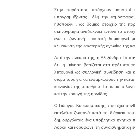
Στην παράσταση υπάρχουν μουσικοί 
υπογραμμίζοντας όλη την ατμόσφαιρα,
ηθοποιών , ως δομικό στοιχείο της πα
σκηνογραφία αναδεικνύει έντονα το στοι
ενώ η ζωντανή μουσική δημιουργεί μι
κλιμάκωση της εσωτερικής αγωνίας της κε
Από την πλευρά της, η Αλεξάνδρα Τσοτα
ότι, η κίνηση βασίζεται στα πρότυπα τ
λειτουργεί ως συλλογική συνείδηση και 
σώμα τους για να ενσαρκώσουν την καταπί
κοινωνίας της υπαίθρου. Το σώμα, ο λόγος
και την κραυγή της ηρωίδας.
Ο Γιώργος Κουκουμπέσης, που έχει συνθ
εκτελείται ζωντανά κατά τη διάρκεια τ
δημιουργώντας ένα υποβλητικό ηχητικό πε
Λόρκα και κορυφώνει τη συναισθηματική 