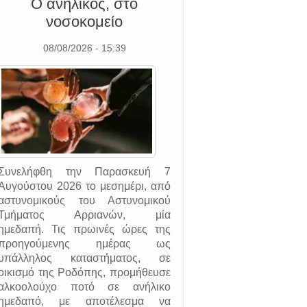
Ο ανήλικος, στο
νοσοκομείο
08/08/2026 - 15:39
Συνελήφθη την Παρασκευή 7
Αυγούστου 2026 το μεσημέρι, από
αστυνομικούς του Αστυνομικού
Τμήματος Αρριανών, μία
ημεδαπή. Τις πρωινές ώρες της
προηγούμενης ημέρας ως
υπάλληλος καταστήματος, σε
οικισμό της Ροδόπης, προμήθευσε
αλκοολούχο ποτό σε ανήλικο
ημεδαπό, με αποτέλεσμα να