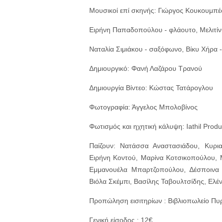
Μουσικοί επί σκηνής: Γιώργος Κουκουμπέ
Ειρήνη Παπαδοπούλου - φλάουτο, Μελιτίνη
Ναταλία Σιμιάκου - σαξόφωνο, Βίκυ Χήρα
Δημιουργικό: Φανή Λαζάρου Τρανού
Δημιουργία Βίντεο: Κώστας Τατάρογλου
Φωτογραφία: Άγγελος Μπολοβίνος
Φωτισμός και ηχητική κάλυψη: Iathil Produ
Παίζουν: Νατάσσα Αναστασιάδου, Κυριακ
Ειρήνη Κοντού, Μαρίνα Κοτσικοπούλου, 
Εμμανουέλα Μπαρτζοπούλου, Δέσποινα 
Βιόλα Σκέμπι, Βασίλης Ταβουλτσίδης, Ελέ
Προπώληση εισιτηρίων : Βιβλιοπωλείο Πυ
Γενική είσοδος : 12€