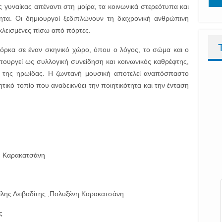
 γυναίκας απέναντι στη μοίρα, τα κοινωνικά στερεότυπα και
τητα. Οι δημιουργοί ξεδιπλώνουν τη διαχρονική ανθρώπινη
 κλεισμένες πίσω από πόρτες.
όρκα σε έναν σκηνικό χώρο, όπου ο λόγος, το σώμα και ο
τουργεί ως συλλογική συνείδηση και κοινωνικός καθρέφτης,
α της ηρωίδας. Η ζωντανή μουσική αποτελεί αναπόσπαστο
ικό τοπίο που αναδεικνύει την ποιητικότητα και την ένταση
νη Καρακατσάνη
ίλης Λειβαδίτης ,Πολυξένη Καρακατσάνη
ς