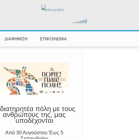
αραμένουμε Προσεκτικοί
radioxanthis
ούμε Άμεσα την Πυροσβεστική στο
199 ή στο 112 και δίνουμε σαφείς
πληροφορίες
ΔΙΑΦΗΜΙΣΗ
ΕΠΙΚΟΙΝΩΝΙΑ
διατηρητέα πόλη με τους
ανθρώπους της, μας
υποδέχονται
Από 30 Αυγούστου Έως 5
Σεπτεμβρίου