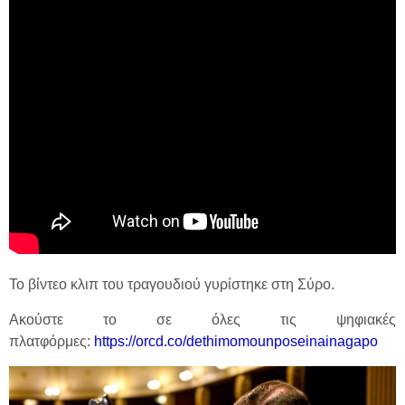
Το βίντεο κλιπ του τραγουδιού γυρίστηκε στη Σύρο.
Ακούστε το σε όλες τις ψηφιακές
πλατφόρμες:
https://orcd.co/dethimomounposeinainagapo