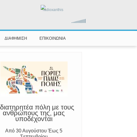
radioxanthis
ΔΙΑΦΗΜΙΣΗ
ΕΠΙΚΟΙΝΩΝΙΑ
αραμένουμε Προσεκτικοί
ούμε Άμεσα την Πυροσβεστική στο
199 ή στο 112 και δίνουμε σαφείς
πληροφορίες