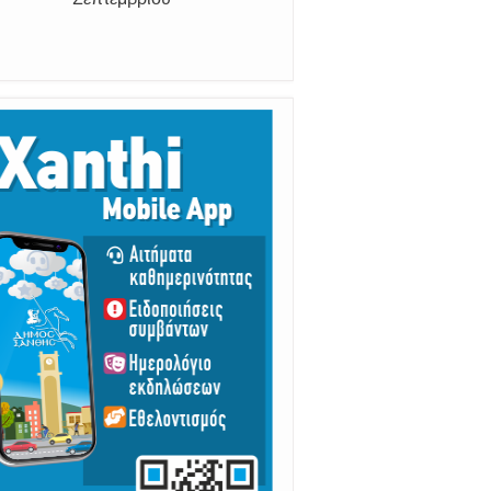
διατηρητέα πόλη με τους
ανθρώπους της, μας
υποδέχονται
Από 30 Αυγούστου Έως 5
Σεπτεμβρίου