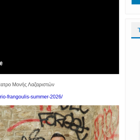
Θέατρο Μονής Λαζαριστών
ario-frangoulis-summer-2026/