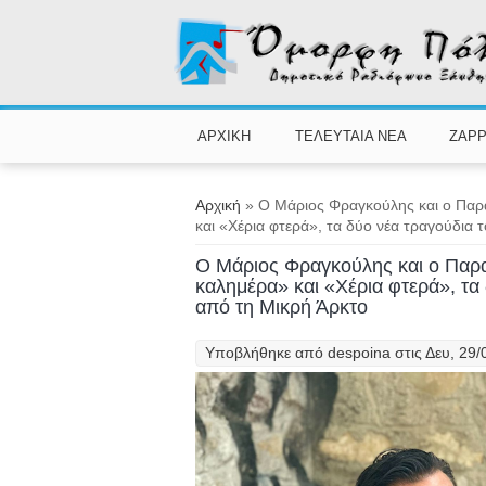
Παράκαμψη προς το κυρίως περιεχόμενο
ΑΡΧΙΚΗ
ΤΕΛΕΥΤΑΙΑ ΝΕΑ
ZAPP
Είστε εδώ
Αρχική
» Ο Μάριος Φραγκούλης και ο Παρ
και «Χέρια φτερά», τα δύο νέα τραγούδια
Ο Μάριος Φραγκούλης και ο Παρα
καλημέρα» και «Χέρια φτερά», τα
από τη Μικρή Άρκτο
Υποβλήθηκε από
despoina
στις Δευ, 29/