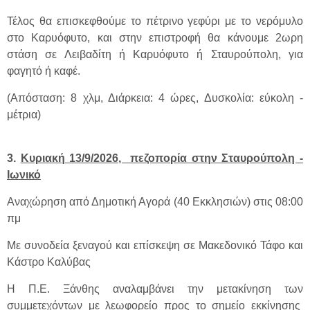
Τέλος θα επισκεφθούμε το πέτρινο γεφύρι με το νερόμυλο
στο Καρυόφυτο, και στην επιστροφή θα κάνουμε 2ωρη
στάση σε Λειβαδίτη ή Καρυόφυτο ή Σταυρούπολη, για
φαγητό ή καφέ.
(Απόσταση: 8 χλμ, Διάρκεια: 4 ώρες, Δυσκολία: εύκολη -
μέτρια)
3.
Κυριακή 13/9/2026, πεζοπορία στην Σταυρούπολη -
Ιωνικό
Αναχώρηση από Δημοτική Αγορά (40 Εκκλησιών) στις 08:00
πμ
Με συνοδεία ξεναγού και επίσκεψη σε Μακεδονικό Τάφο και
Κάστρο Καλύβας
Η Π.Ε. Ξάνθης αναλαμβάνει την μετακίνηση των
συμμετεχόντων με λεωφορείο προς το σημείο εκκίνησης