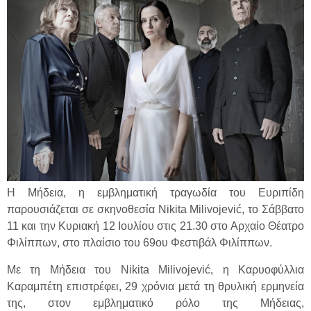
Η Μήδεια, η εμβληματική τραγωδία του Ευριπίδη
παρουσιάζεται σε σκηνοθεσία Nikita Milivojević, το Σάββατο
11 και την Κυριακή 12 Ιουλίου στις 21.30 στο Αρχαίο Θέατρο
Φιλίππων, στο πλαίσιο του 69ου Φεστιβάλ Φιλίππων.
Με τη Μήδεια του Nikita Milivojević, η Καρυοφύλλια
Καραμπέτη επιστρέφει, 29 χρόνια μετά τη θρυλική ερμηνεία
της, στον εμβληματικό ρόλο της Μήδειας,