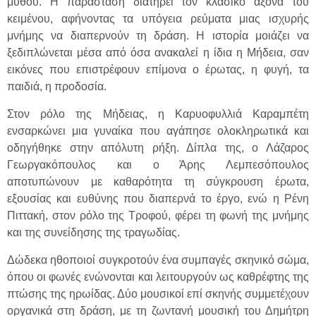
μύθου. Η παράσταση διατηρεί τον κλασικό άξονα του
κειμένου, αφήνοντας τα υπόγεια ρεύματα μιας ισχυρής
μνήμης να διαπερνούν τη δράση. Η ιστορία μοιάζει να
ξεδιπλώνεται μέσα από όσα ανακαλεί η ίδια η Μήδεια, σαν
εικόνες που επιστρέφουν επίμονα ο έρωτας, η φυγή, τα
παιδιά, η προδοσία.
Στον ρόλο της Μήδειας, η Καρυοφυλλιά Καραμπέτη
ενσαρκώνει μια γυναίκα που αγάπησε ολοκληρωτικά και
οδηγήθηκε στην απόλυτη ρήξη. Δίπλα της, ο Λάζαρος
Γεωργακόπουλος και ο Άρης Λεμπεσόπουλος
αποτυπώνουν με καθαρότητα τη σύγκρουση έρωτα,
εξουσίας και ευθύνης που διαπερνά το έργο, ενώ η Ρένη
Πιττακή, στον ρόλο της Τροφού, φέρει τη φωνή της μνήμης
και της συνείδησης της τραγωδίας.
Δώδεκα ηθοποιοί συγκροτούν ένα συμπαγές σκηνικό σώμα,
όπου οι φωνές ενώνονται και λειτουργούν ως καθρέφτης της
πτώσης της ηρωίδας. Δύο μουσικοί επί σκηνής συμμετέχουν
οργανικά στη δράση, με τη ζωντανή μουσική του Δημήτρη