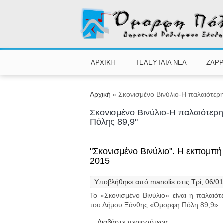
Παράκαμψη προς το κυρίως περιεχόμενο
ΑΡΧΙΚΗ
ΤΕΛΕΥΤΑΙΑ ΝΕΑ
ZAPP
Είστε εδώ
Αρχική
» Σκονισμένο Βινύλιο-Η παλαιότερ
Σκονισμένο Βινύλιο-Η παλαιότερ
Πόλης 89,9"
"Σκονισμένο Βινύλιο". Η εκπομπή
2015
Υποβλήθηκε από
manolis
στις Τρί, 06/01
Το «Σκονισμένο Βινύλιο» είναι η παλαι
του Δήμου Ξάνθης «Όμορφη Πόλη 89,9»
Διαβάστε περισσότερα
για "Σκονισμένο 