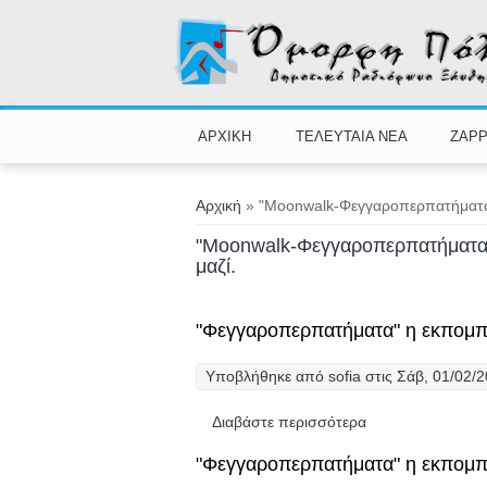
Παράκαμψη προς το κυρίως περιεχόμενο
ΑΡΧΙΚΗ
ΤΕΛΕΥΤΑΙΑ ΝΕΑ
ZAPP
Είστε εδώ
Αρχική
» "Moonwalk-Φεγγαροπερπατήματα" 
"Moonwalk-Φεγγαροπερπατήματα" 
μαζί.
"Φεγγαροπερπατήματα" η εκπομπή
Υποβλήθηκε από
sofia
στις Σάβ, 01/02/2
Διαβάστε περισσότερα
για "Φεγγαροπερπ
"Φεγγαροπερπατήματα" η εκπομπή