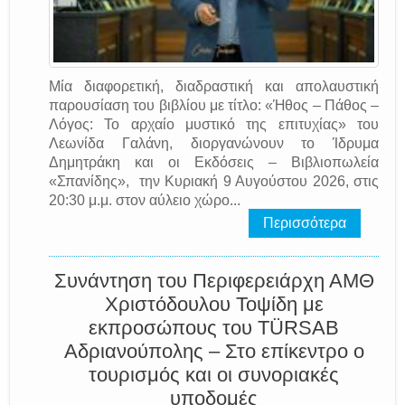
Μία διαφορετική, διαδραστική και απολαυστική
παρουσίαση του βιβλίου με τίτλο: «Ήθος – Πάθος –
Λόγος: Το αρχαίο μυστικό της επιτυχίας» του
Λεωνίδα Γαλάνη, διοργανώνουν το Ίδρυμα
Δημητράκη και οι Εκδόσεις – Βιβλιοπωλεία
«Σπανίδης», την Κυριακή 9 Αυγούστου 2026, στις
20:30 μ.μ. στον αύλειο χώρο...
Περισσότερα
Συνάντηση του Περιφερειάρχη ΑΜΘ
Χριστόδουλου Τοψίδη με
εκπροσώπους του TÜRSAB
Αδριανούπολης – Στο επίκεντρο ο
τουρισμός και οι συνοριακές
υποδομές