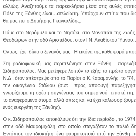
αλλιώς. Αναζητούμε τα παρεκκλήσια μέσα στις αυλές σπιτι
Πόλη της Ξάνθης είναι…ατελείωτη. Υπάρχουν σπίτια που δ
θα μας πει ο Δημήτρης Γκαγκαλίδης.
Πάμε στο Νερόμυλο και το Νησάκι, στο Μονοπάτι της Ζωής
Θεοδώρων στην οδό Αριστείδου, στον Ι.Ν. Ακαθίστου Ύμνου
Όντως, έχει δίκιο ο ξεναγός μας. Η εικόνα της κάθε φορά μπορε
Στη ραδιοφωνική μας περιπλάνηση στην Ξάνθη, παρενέβ
Σιδηρόπουλος. Μας μετέφερε λοιπόν τα εξής: το πρώτο οργα
Ν.Δ , όταν επέστρεψε από το Παρίσι ο Κ.Καραμανλής, το ’74,
την οικογένεια Στάλιου (σ.σ: προς αποφυγή παρεξήγηση
γνωρίζουμε τη σχέση συγγένειας του σημερινού επισκέπτη, 
το αναφερόμενο άτομο, αλλά όπως και να έχει καλωσορίζουμ
ενός ευεργέτη της Ξάνθης).
Ο κ. Σιδηρόπουλος αποκάλυψε ότι την ίδια περίοδο , το 1974,
στην οδό Μαυρομιχάλη στο οποίο στεγαζόταν το παλιό δη
Εντόπισε τον ιδιοκτήτη, ένα φαρμακοποιό από την Ξάνθη π