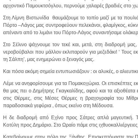
αρχοντικό Παμουκτσόγλου, περνούμε χαλαρές βραδιές στο χω
Στη Λίμνη Βιστωνίδα θαυμάζουμε το τοπίο μαζί με τα πουλι
Πόρτο –Λάγος μας συντροφεύουν πελεκάνοι, φλαμίγκος, κύκν
απέναντι από το λιμάνι του Πόρτο-Λάγος συναντήσαμε ολάκε
Στο Σέλινο ψάχνουμε τον τεκέ και, μετά, στη διαδρομή μας
νεροβούβαλοι που μάλλον εκλιπαρούν για μεζεδάκι! ‘ Τους 
τη Σάλπη’, μας ενημερώνει ο ξεναγός μας.
Και πόσα ακόμη σημεία εντυπωσιάζουν : οι αλυκές, ο αλιευτικ
Λέμε να ανηφορίσουμε για τα Πομακοχώρια. Οι επισκέπτες εκτ
θα μας πει ο Δημήτρης Γκαγκαλίδης, αφού και τα αξιοθέατα ε
στις Θέρμες, στις Μέσες Θέρμες η βραχογραφία του Μίθρα
παραδοσιακά γεφύρια , όπως εκείνο στη Μέδουσα.
Η δε διαδρομή από Εχίνο προς Σάτρες απλά μαγευτική. Τ
Κοτύλη προς Δημάριο. Στο Ωραίο πάμε στις ιχθυοκαλλιέργειες
Κατεβαίνουμε στην πόλη της Ξάνθης. Επισκεπτόμαστε την 