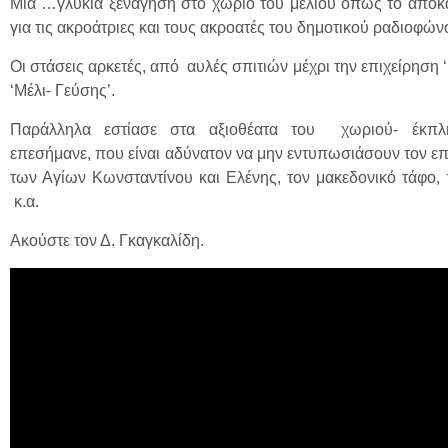
Μια …γλυκιά ξενάγηση στο χωριό του μελιού όπως το αποκα
για τις ακροάτριες και τους ακροατές του δημοτικού ραδιοφών
Οι στάσεις αρκετές, από αυλές σπιτιών μέχρι την επιχείρηση 
‘Μέλι- Γεύσης’.
Παράλληλα εστίασε στα αξιοθέατα του χωριού- έκπλη
επεσήμανε, που είναι αδύνατον να μην εντυπωσιάσουν τον ε
των Αγίων Κωνσταντίνου και Ελένης, τον μακεδονικό τάφο, 
κ.α.
Ακούστε τον Δ. Γκαγκαλίδη.