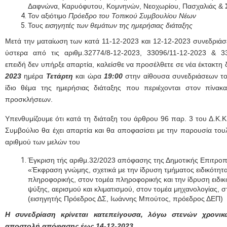
Δαφνώνα, Καρυόφυτου, Κομνηνών, Νεοχωρίου, Πασχαλιάς & 
Τον αξιότιμο
Πρόεδρο του Τοπικού Συμβουλίου Νέων
Τους
εισηγητές των θεμάτων της ημερήσιας διάταξης
Μετά την ματαίωση των κατά 11-12-2023 και 12-12-2023 συνεδριάσ
ύστερα από τις αριθμ.32774/8-12-2023, 33096/11-12-2023 & 3
επειδή δεν υπήρξε απαρτία, καλείσθε να προσέλθετε σε νέα έκτακτη
2023
ημέρα
Τετάρτη
και ώρα
19:00
στην αίθουσα συνεδριάσεων το
ίδιο θέμα της ημερήσιας διάταξης που περιέχονται στον πίνα
προσκλήσεων.
Υπενθυμίζουμε ότι κατά τη διάταξη του άρθρου 96 παρ. 3 του Δ.Κ.Κ
Συμβούλιο θα έχει απαρτία και θα αποφασίσει με την παρουσία του
αριθμού των μελών του
Έγκριση τής αριθμ.32/2023 απόφασης της Δημοτικής Επιτροπή
«Έκφραση γνώμης, σχετικά με την ίδρυση τμήματος ειδικότητ
πληροφορικής, στον τομέα πληροφορικής και την ίδρυση ειδι
ψύξης, αερισμού και κλιματισμού, στον τομέα μηχανολογίας, σ
(εισηγητής Πρόεδρος ΔΣ, Ιωάννης Μπούτος, πρόεδρος ΔΕΠ)
Η συνεδρίαση κρίνεται κατεπείγουσα, λόγω στενών χρονικ
αποστολή απόφασης έως 14-12-2023