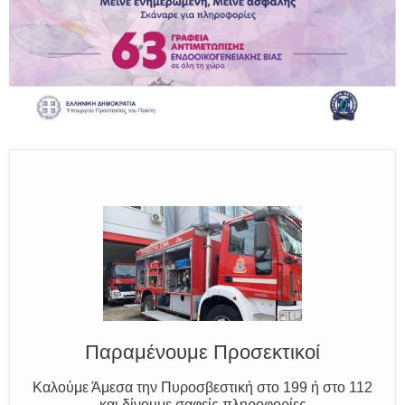
Ο Μύθος της Ξάνθης
Γνωρίζουμε τον Νέστο, την Ξάνθη και τον Κόσυνθο