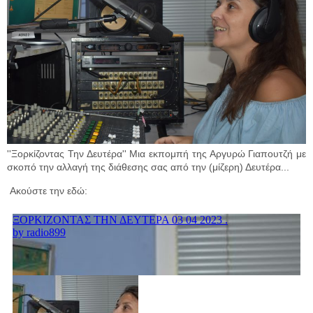
''Ξορκίζοντας Την Δευτέρα'' Μια εκπομπή της Αργυρώ Γιαπουτζή με
σκοπό την αλλαγή της διάθεσης σας από την (μίζερη) Δευτέρα...
Ακούστε την εδώ: