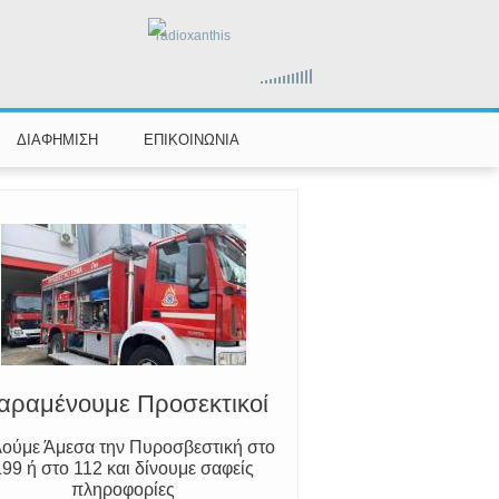
radioxanthis
ΔΙΑΦΗΜΙΣΗ
ΕΠΙΚΟΙΝΩΝΙΑ
Ο Μύθος της Ξάνθης
ωρίζουμε τον Νέστο, την Ξάνθη και
τον Κόσυνθο