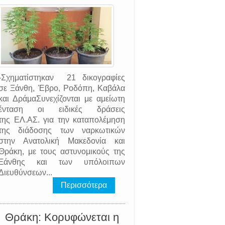
-Σχηματίστηκαν 21 δικογραφίες
σε Ξάνθη, Έβρο, Ροδόπη, Καβάλα
και ΔράμαΣυνεχίζονται με αμείωτη
ένταση οι ειδικές δράσεις
της EΛ.AΣ. για την καταπολέμηση
της διάδοσης των ναρκωτικών
στην Ανατολική Μακεδονία και
Θράκη, με τους αστυνομικούς της
Ξάνθης και των υπόλοιπων
Διευθύνσεων...
Περισσότερα
Θράκη: Κορυφώνεται η