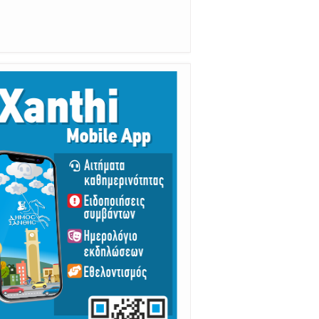
αραμένουμε Προσεκτικοί
ούμε Άμεσα την Πυροσβεστική στο
199 ή στο 112 και δίνουμε σαφείς
πληροφορίες