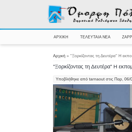
Παράκαμψη προς το κυρίως περιεχόμενο
ΑΡΧΙΚΗ
ΤΕΛΕΥΤΑΙΑ ΝΕΑ
ZAPP
Είστε εδώ
Αρχική
» ''Ξορκίζοντας τη Δευτέρα'' Η εκπ
''Ξορκίζοντας τη Δευτέρα'' Η εκπ
Υποβλήθηκε από
tarnaout
στις Παρ, 06/0