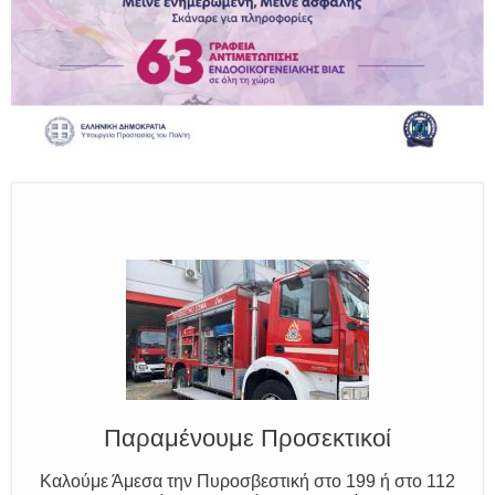
Ο Μύθος της Ξάνθης
Γνωρίζουμε τον Νέστο, την Ξάνθη και τον Κόσυνθο