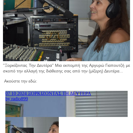
''Ξορκίζοντας Την Δευτέρα'' Μια εκπομπή της Αργυρώ Γιαπουτζή με
σκοπό την αλλαγή της διάθεσης σας από την (μίζερη) Δευτέρα...
Ακούστε την εδώ: