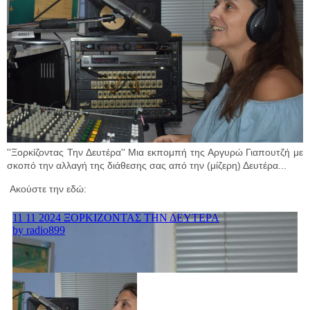
''Ξορκίζοντας Την Δευτέρα'' Μια εκπομπή της Αργυρώ Γιαπουτζή με
σκοπό την αλλαγή της διάθεσης σας από την (μίζερη) Δευτέρα...
Ακούστε την εδώ: