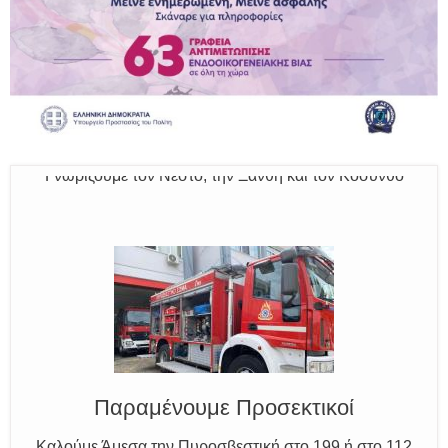
Ο Μύθος της Ξάνθης
Γνωρίζουμε τον Νέστο, την Ξάνθη και τον Κόσυνθο