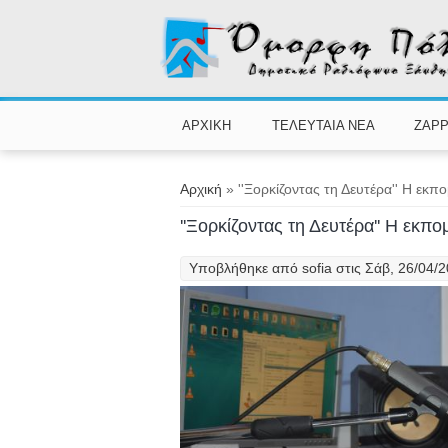
Παράκαμψη προς το κυρίως περιεχόμενο
ΑΡΧΙΚΗ
ΤΕΛΕΥΤΑΙΑ ΝΕΑ
ZAPP
Είστε εδώ
Αρχική
» ''Ξορκίζοντας τη Δευτέρα'' Η εκπ
''Ξορκίζοντας τη Δευτέρα'' Η εκπ
Υποβλήθηκε από
sofia
στις Σάβ, 26/04/2