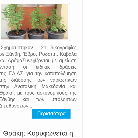
-Σχηματίστηκαν 21 δικογραφίες
σε Ξάνθη, Έβρο, Ροδόπη, Καβάλα
και ΔράμαΣυνεχίζονται με αμείωτη
ένταση οι ειδικές δράσεις
της EΛ.AΣ. για την καταπολέμηση
της διάδοσης των ναρκωτικών
στην Ανατολική Μακεδονία και
Θράκη, με τους αστυνομικούς της
Ξάνθης και των υπόλοιπων
Διευθύνσεων...
Περισσότερα
Θράκη: Κορυφώνεται η