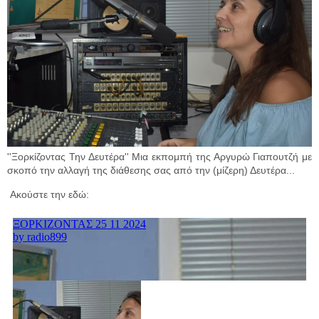
''Ξορκίζοντας Την Δευτέρα'' Μια εκπομπή της Αργυρώ Γιαπουτζή με
σκοπό την αλλαγή της διάθεσης σας από την (μίζερη) Δευτέρα...
Ακούστε την εδώ: