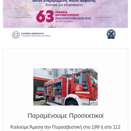
Ο Μύθος της Ξάνθης
Γνωρίζουμε τον Νέστο, την Ξάνθη και τον Κόσυνθο