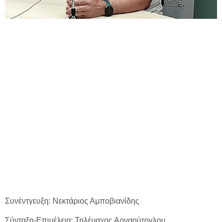
Συνέντγευξη: Νεκτάριος Αμποβιανίδης
Σύνταξη-Επιμέλεια: Τηλέμαχος Αρναούτογλου