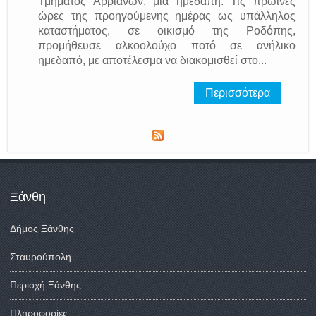
Τμήματος Αρριανών, μία ημεδαπή. Τις πρωινές
ώρες της προηγούμενης ημέρας ως υπάλληλος
καταστήματος, σε οικισμό της Ροδόπης,
προμήθευσε αλκοολούχο ποτό σε ανήλικο
ημεδαπό, με αποτέλεσμα να διακομισθεί στο...
Περισσότερα
Ξάνθη
Δήμος Ξάνθης
Σταυρούπολη
Περιοχή Ξάνθης
Πληροφορίες