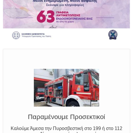
Ο Μύθος της Ξάνθης
Γνωρίζουμε τον Νέστο, την Ξάνθη και τον Κόσυνθο