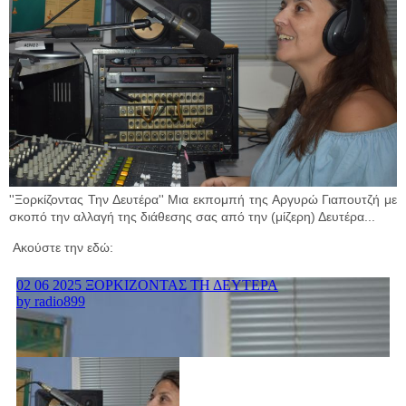
''Ξορκίζοντας Την Δευτέρα'' Μια εκπομπή της Αργυρώ Γιαπουτζή με
σκοπό την αλλαγή της διάθεσης σας από την (μίζερη) Δευτέρα...
Ακούστε την εδώ: